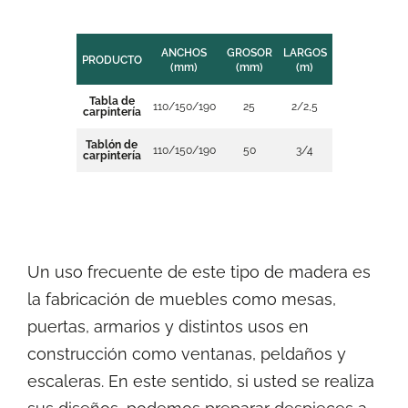
ANCHOS
GROSOR
LARGOS
PRODUCTO
(mm)
(mm)
(m)
Tabla de
110/150/190
25
2/2,5
carpintería
Tablón de
110/150/190
50
3/4
carpintería
Un uso frecuente de este tipo de madera es
la fabricación de muebles como mesas,
puertas, armarios y distintos usos en
construcción como ventanas, peldaños y
escaleras. En este sentido, si usted se realiza